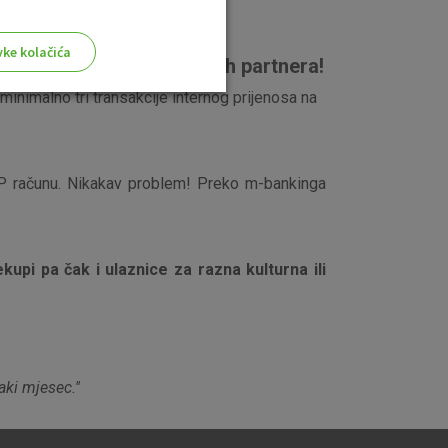
vke kolačića
h za vrijedne nagrade naših partnera!
i minimalno tri transakcije internog prijenosa na
OTP računu. Nikakav problem! Preko m-bankinga
aktivni
ske stranice i ne mogu se
tavljaju kao odgovor na vaše
što su postavke kolačića. Svoj
upi pa čak i ulaznice za razna kulturna ili
iće ili pošalje upozorenje o
 raditi. Ti kolačići ne
 identificirati.
ki mjesec.''