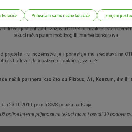
e kolačiće
Prihvaćam samo nužne kolačiće
Izmijeni posta
odova u programu vjernosti OTPetica
i zamijeni i
s!
bili tvoji jest prihvatiti izazov u OTPetici i svaki mjesec izvršit
tekući račun putem mobilnog ili Internet bankarstva.
od prijatelja - u inozemstvu je i ponestaje mu sredstava na 
Nužni (tehnički) kolačići - uvijek 
Nužni
obiješ bodove! Jednostavno i praktično, zar ne?
kolačići
Ovi kolačići nužni su za funkcioniranje internet
isključiti u našim sustavima. Uobičajeno se pos
radnje koje uključuju zahtjev za uslugama, kao 
de naših partnera kao što su Flixbus, A1, Konzum, dm ili ek
preglednik možete postaviti da blokira te kolač
njima, ali u tom slučaju neki dijelovi stranice neće
pohranjuju nikakve informacije koje bi vas mogle
a dan 23.10.2019. primili SMS poruku sadržaja:
Analitički
Detaljnije informacije o kolačićima
kolačići
i online interne prijenose na tekuci racun i osvoji 30 bodova sva