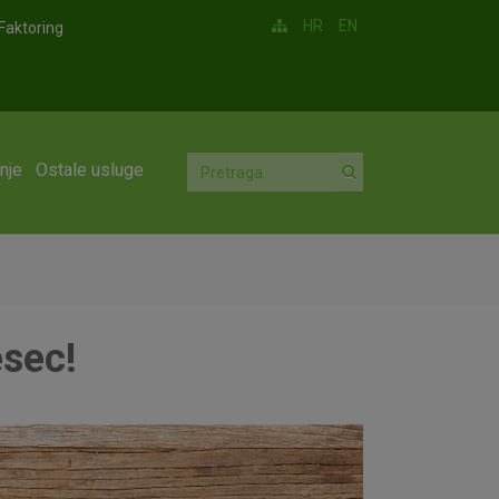
HR
EN
Faktoring
nje
Ostale usluge
esec!