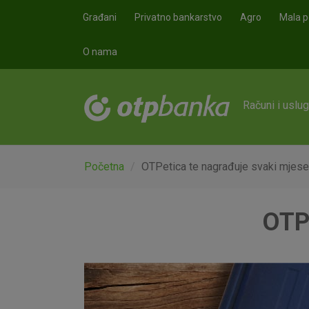
Skoči na glavni sadržaj
Građani
Privatno bankarstvo
Agro
Mala p
O nama
Računi i uslu
Početna
OTPetica te nagrađuje svaki mjese
OTPe