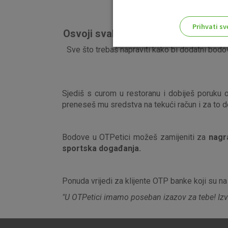
Prihvati sv
Osvoji svaki mjesec dodatnih 30 b
Odaberite najbolju opciju za va
Sve što trebaš napraviti kako bi dodatni bodovi 
Sjediš s curom u restoranu i dobiješ poruku 
preneseš mu sredstva na tekući račun i za to d
Bodove u OTPetici možeš zamijeniti za
nagra
sportska događanja.
Ponuda vrijedi za klijente OTP banke koji su n
"U OTPetici imamo poseban izazov za tebe! Izvrš