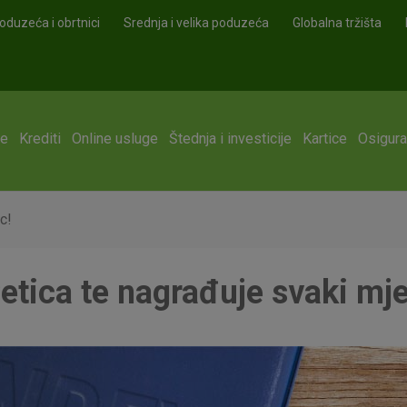
oduzeća i obrtnici
Srednja i velika poduzeća
Globalna tržišta
ge
Krediti
Online usluge
Štednja i investicije
Kartice
Osigura
c!
tica te nagrađuje svaki mj