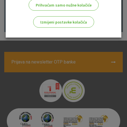
Prihvaćam samo nužne kolačiće
Izmijeni postavke kolačića
Odaberite najbolju opciju za vas!
Prijava na newsletter OTP banke
Marketinški kolačići
Analitički kolačići
Nužni kolačići
Prihvaćam upotrebu navedenih kolačića
Nužni (tehnički) kolačići - uvijek aktivni