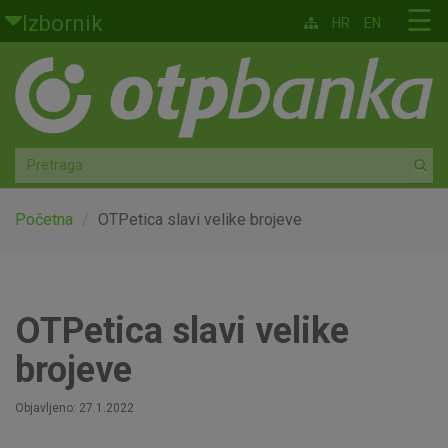
Skoči na glavni sadržaj
☰
Izbornik
HR
EN
Građani
Privatno bankarstvo
Agro
Mala poduzeća i obrtnici
Početna
OTPetica slavi velike brojeve
Srednja i velika poduzeća
Globalna tržišta
OTPetica slavi velike
brojeve
Faktoring
Objavljeno: 27.1.2022
O nama