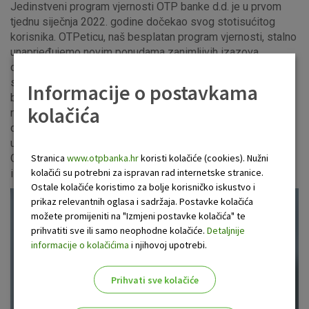
Jedinstveni program vjernosti OTP banke d.d. je u prvom
tjednu siječnja 2022. godine dočekao svog stotisućitog
korisnika. OTPeticu, naš besplatan program vjernosti, stalno
unaprjeđujemo novim ponudama zanimljivih izazova,
odličnih pogodnosti i izvrsnih nagrada naših partnera te mu
se mogu priključiti svi korisnici Internet ili mobilnog
Informacije o postavkama
bankarstva OTP banke d.d. U OTPetici se vjernost posebno
kolačića
nagrađuje pa smo ovu veliku brojku obilježili prigodnim
druženjem na kojem je naš direktor prodaje i marketinga
uručio staklenu plaketu sretnom stotisućitom korisniku
Stranica
www.otpbanka.hr
koristi kolačiće (cookies). Nužni
OTPetice, Mariju Gašparu iz Splita, a novčana nagrada u
kolačići su potrebni za ispravan rad internetske stranice.
iznosu od 2.000 kuna mu je uplaćena na tekući račun.
Ostale kolačiće koristimo za bolje korisničko iskustvo i
prikaz relevantnih oglasa i sadržaja. Postavke kolačića
možete promijeniti na "Izmjeni postavke kolačića" te
prihvatiti sve ili samo neophodne kolačiće.
Detaljnije
informacije o kolačićima
i njihovoj upotrebi.
Prihvati sve kolačiće