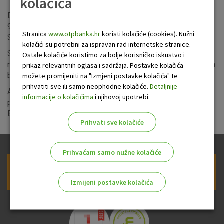
kolačića
Dovršen je financijski proces kojim je OTP banka stekla
99,73 posto udjela u SKB banci, slovenskoj podružnici
Stranica
www.otpbanka.hr
koristi kolačiće (cookies). Nužni
Société Générale i svim povezanim društvima.
kolačići su potrebni za ispravan rad internetske stranice.
S tržišnim udjelom od oko 9 posto SKB Banka četvrta je
Ostale kolačiće koristimo za bolje korisničko iskustvo i
najveća banka na slovenskom tržištu gdje je kao univerzalna
prikaz relevantnih oglasa i sadržaja. Postavke kolačića
banka aktivna u segmentu maloprodaje i poduzeća.
možete promijeniti na "Izmjeni postavke kolačića" te
prihvatiti sve ili samo neophodne kolačiće.
Detaljnije
Akvizicijom SKB Banke OTP banka dodatno jača svoj tržišni
informacije o kolačićima
i njihovoj upotrebi.
položaj u Europi, a posebno na području središnje i istočne
Europe gdje je sada prisutna na 12 tržišta.
Prihvati sve kolačiće
Prihvaćam samo nužne kolačiće
Prijava na newsletter OTP banke
Izmijeni postavke kolačića
Odaberite najbolju opciju za vas!