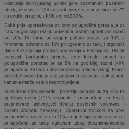
uklanjanja iskrivljujućeg učinka gore spomenutih posebnih
stavki, iznosila je 1,28 milijardi eura, što je povećanje od 2%
na godišnjoj razini, s ROE-om od 20,3%.
Dobit prije oporezivanja za prvo polugodište porasla je za
13% na godišnjoj razini, potaknuta rastom operativne dobiti
od 20%. Pri tome su ukupni prihodi porasli za 15% u
forintama, odnosno za 16% prilagođeno za tečaj i organski,
dakle bez utjecaja prodaje poslovanja u Rumunjskoj. Unutar
osnovnih bankarskih prihoda, neto kamatni prihod za
polugodište porastao je za 8% na godišnjoj razini (+9%
prilagođeno za tečaj i dezinvestiranje u Rumunjskoj). Ključni
pokretač ovoga bio je rast poslovnih volumena, dok je neto
kamatna marža ostala nepromijenjena.
Kumulirane neto naknade i provizije porasle su za 12% na
godišnjoj razini (+11% organski i prilagođeno za tečaj),
prvenstveno zahvaljujući širenju poslovnih volumena i
većem prometu transakcija. Operativni troškovi za prvo
polugodište porasli su za 10% na godišnjoj razini organski i
prilagođeno za tečaj, uglavnom zbog dvoznamenkastog