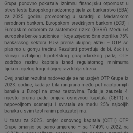
Grupa ponovno pokazala iznimnu financijsku otpornost u
Prihvaćam upotrebu navedenih kolačića
stres testu Europskog nadzornog tijela za bankarstvo (EBA)
za 2025. godinu provedenog u suradnji s Mađarskom
narodnom bankom, Europskom središnjom bankom (ECB) i
Europskim odborom za sistemske rizike (ESRB). Među 64
Nužni (tehnički) kolačići - uvijek aktivni
europske banke sudionice – koje zajedno čine otprilike 75%
Ovi kolačići nužni su za funkcioniranje internetske stranice i
bankarskog sektora EU-a prema ukupnoj aktivi – OTP se
ne mogu se isključiti u našim sustavima. Uobičajeno se
plasirao u gornju trećinu. Rezultati potvrđuju da bi, čak i u
postavljaju kao odgovor na vaše radnje koje uključuju zahtjev
slučaju ozbiljnog hipotetskog gospodarskog pada, OTP
za uslugama, kao što su postavke kolačića. Svoj preglednik
zadržao razinu kapitala iznad regulatornog minimuma
možete postaviti da blokira te kolačiće ili pošalje upozorenje
tijekom cijelog trogodišnjeg razdoblja stresa.
o njima, ali u tom slučaju neki dijelovi stranice neće raditi. Ti
kolačići ne pohranjuju nikakve informacije koje bi vas mogle
Ovaj snažan rezultat nadovezuje se na uspjeh OTP Grupe iz
identificirati.
2023. godine, kada je bila rangirana među pet najotpornijih
banaka u Europi na stres testovima. Tada je zauzela 4.
Detaljnije informacije o kolačićima
mjesto prema padu omjera osnovnog kapitala (CET1) u
nepovoljnom scenariju i svrstala se među 25% najboljih
banaka u svim testiranim pokazateljima.
U testu za 2025., omjer osnovnog kapitala (CET1) OTP
Grupe smanjio se samo umjereno – sa 17,49% u 2022. na