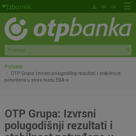
Skoči na glavni sadržaj
☰
Izbornik
HR
EN
Građani
Privatno bankarstvo
Agro
Mala poduzeća i obrtnici
Početna
OTP Grupa: Izvrsni polugodišnji rezultati i stabilnost
potvrđena u stres testu EBA-e
Srednja i velika poduzeća
Globalna tržišta
OTP Grupa: Izvrsni
Faktoring
polugodišnji rezultati i
O nama