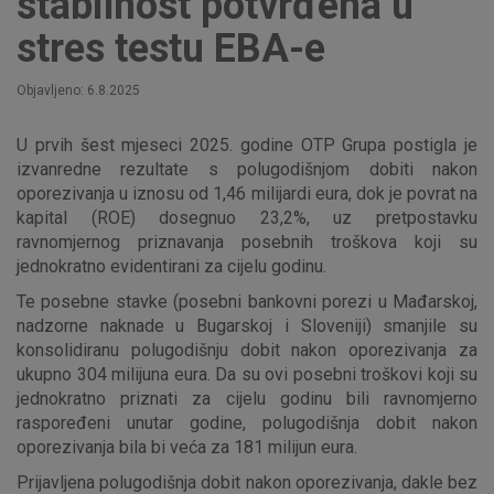
stabilnost potvrđena u
stres testu EBA-e
Objavljeno: 6.8.2025
U prvih šest mjeseci 2025. godine OTP Grupa postigla je
izvanredne rezultate s polugodišnjom dobiti nakon
oporezivanja u iznosu od 1,46 milijardi eura, dok je povrat na
kapital (ROE) dosegnuo 23,2%, uz pretpostavku
ravnomjernog priznavanja posebnih troškova koji su
jednokratno evidentirani za cijelu godinu.
Te posebne stavke (posebni bankovni porezi u Mađarskoj,
nadzorne naknade u Bugarskoj i Sloveniji) smanjile su
konsolidiranu polugodišnju dobit nakon oporezivanja za
ukupno 304 milijuna eura. Da su ovi posebni troškovi koji su
jednokratno priznati za cijelu godinu bili ravnomjerno
raspoređeni unutar godine, polugodišnja dobit nakon
oporezivanja bila bi veća za 181 milijun eura.
Prijavljena polugodišnja dobit nakon oporezivanja, dakle bez