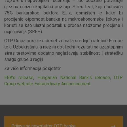
16,26% u nepovoljnom scenariju – što dodatno potvrđuje
njezinu snažnu kapitalnu poziciju. Stres test, koji obuhvaća
75% bankarskog sektora EU-a, osmišljen je kako bi
procijenio otpornost banaka na makroekonomske šokove i
koristi se kao ulazni podatak u proces nadzorne procjene i
ocjenjivanja (SREP).
OTP Grupa posluje u deset zemalja srednje i istočne Europe
te u Uzbekistanu, a njezini dosljedni rezultati na uzastopnim
stres testovima dodatno naglašavaju stabilnost i stratešku
snagu grupe u regiji.
Za više informacija posjetite:
EBA’s release
,
Hungarian National Bank’s release
,
OTP
Group website Extraordinary Announcement
Prijava na newsletter OTP banke