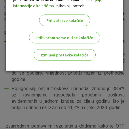
U svjetlu rezultata i trendova za prvo polugodište 2025.,
informacije o kolačićima
i njihovoj upotrebi.
uprava OTP-a – budući da se ne očekuju značajnije
promjene u operativnom okruženju, dok geopolitičke
neizvjesnosti i dalje traju – izmijenila je svoja prethodna
Prihvati sve kolačiće
očekivanja za financijske rezultate Grupe u 2025. u dva
područja:
Prihvaćam samo nužne kolačiće
U prvom polugodištu 2025. konsolidirana stopa troška
kreditnog rizika iznosila je 66 baznih bodova, što je više
u odnosu na 38 baznih bodova zabilježenih u cijeloj
Izmijeni postavke kolačića
2024. Uprava ne očekuje toliko poboljšanje ovog
pokazatelja u drugoj polovici godine koje bi omogućilo
Odaberite najbolju opciju za vas!
da se godišnja vrijednost približi razini iz prethodne
godine.
Polugodišnji omjer troškova i prihoda iznosio je 38,8%
uz ravnomjernu raspodjelu posebnih troškova
evidentiranih u jednom iznosu za cijelu godinu, što je
bolje u odnosu na razinu od 41,3% u cijeloj 2024. godini.
Marketinški kolačići
Analitički kolačići
Nužni kolačići
Izvanrednim poslovnim rezultatima dodajmo kako je OTP