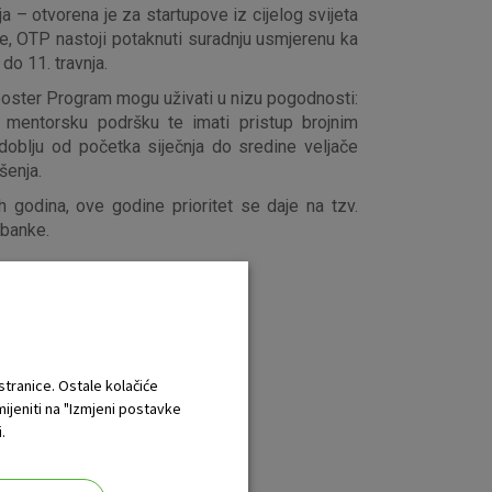
 – otvorena je za startupove iz cijelog svijeta
upe, OTP nastoji potaknuti suradnju usmjerenu ka
do 11. travnja.
ooster Program mogu uživati u nizu pogodnosti:
u mentorsku podršku te imati pristup brojnim
oblju od početka siječnja do sredine veljače
šenja.
h godina, ove godine prioritet se daje na tzv.
 banke.
 stranice. Ostale kolačiće
mijeniti na "Izmjeni postavke
.
tegorija.