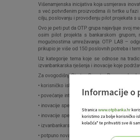
Višenamjenska inicijativa koja usmjerava inova
s već potvrđenim proizvodima ili tvrtke u fazi 
cilju, poslovanju i provođenju pilot projekata s
Ovo je peti put da OTP grupa najavljuje svoj 
osim pilot projekta s bankarskom grupom, mo
mogućnostima umrežavanja. OTP LAB – odgovor
prikupio je više od 150 poslovnih potreba i tem
Uz kategorije tema koje se odnose na tradicio
izvanbankarska rješenja i inovacije koje podržav
Za ovogodišnji Startup Booster Program, banka
• korisničko iskustvo i korisnička usluga;
Informacije o
• povećanje interne učinkovitosti;
• inovacije specifične za proizvode povezane u
Stranica
www.otpbanka.hr
koris
• inovacije specifične za proizvode povezane 
koristimo za bolje korisničko i
kolačića" te prihvatiti sve ili
• izvanbankarska rješenja (
beyond banking
) i o
• potpuno nova i disruptivna rješenja vezana u