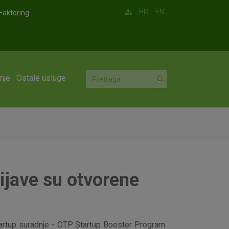
HR
EN
Faktoring
nje
Ostale usluge
rijave su otvorene
artup suradnje - OTP Startup Booster Program.