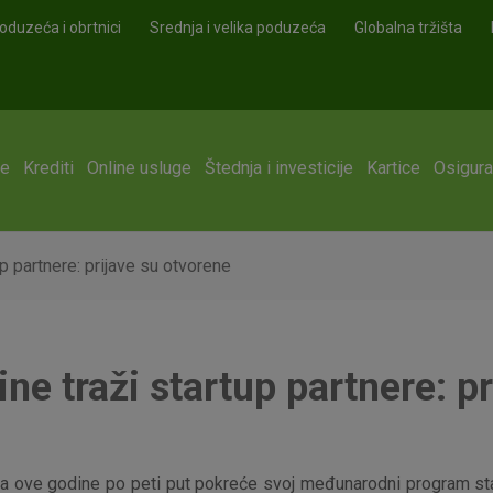
oduzeća i obrtnici
Srednja i velika poduzeća
Globalna tržišta
ge
Krediti
Online usluge
Štednja i investicije
Kartice
Osigura
p partnere: prijave su otvorene
ne traži startup partnere: p
a ove godine po peti put pokreće svoj međunarodni program st