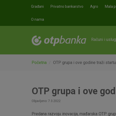
Skoči na glavni sadržaj
Građani
Privatno bankarstvo
Agro
Mala p
O nama
Računi i uslu
Početna
OTP grupa i ove godine traži startu
OTP grupa i ove godi
Objavljeno: 7.3.2022
Predana razvoju inovacija, mađarska OTP grup