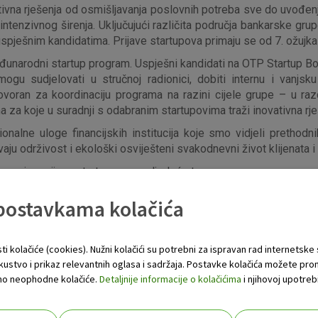
tivna rješenja od osmišljavanja poslovnih potreba sve do uvođenja
intenzivnog širenja. Uključujući različita područja bankarske gr
 uspješnim kandidatima. Prijave startupova primaju se od 7. ožujka 
međunarodni startup program. Uspješni kandidati na OTP Startup B
gu sudjelovati u stručnoj radionici, dobiti internu i vanjsk
an za koordinaciju programa na razini cijele grupe – u razd
a za koje u suradnji s odabranim startupovima traži inovativna rje
nalne uloge financijskih institucija koje smo vidjeli prethodni
aju održivost i ekološki osviješteni svakodnevni život klijenata i
 poziva prijave startupova na sljedeće teme:
 postavkama kolačića
z retail bankarstvo;
ti kolačiće (cookies). Nužni kolačići su potrebni za ispravan rad internetske
uz korporativno bankarstvo;
skustvo i prikaz relevantnih oglasa i sadržaja. Postavke kolačića možete pro
 samo neophodne kolačiće.
Detaljnije informacije o kolačićima
i njihovoj upotrebi
drživost;
z bankarski sektor koja nisu obuhvaćena nijednom od navedenih ka