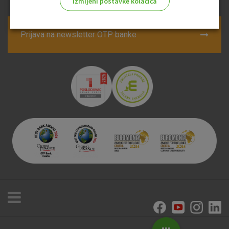
Izmijeni postavke kolačića
Odaberite najbolju opciju za vas!
Prijava na newsletter OTP banke
Marketinški kolačići
Analitički kolačići
Nužni kolačići
Prihvaćam upotrebu navedenih kolačića
Nužni (tehnički) kolačići - uvijek aktivni
Ovi kolačići nužni su za funkcioniranje internetske stranice i
ne mogu se isključiti u našim sustavima. Uobičajeno se
postavljaju kao odgovor na vaše radnje koje uključuju zahtjev