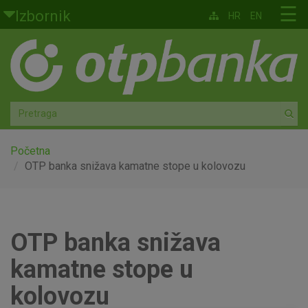
Skoči na glavni sadržaj
☰
Izbornik
HR
EN
Građani
Privatno bankarstvo
Agro
Mala poduzeća i obrtnici
Početna
OTP banka snižava kamatne stope u kolovozu
Srednja i velika poduzeća
Globalna tržišta
OTP banka snižava
Faktoring
kamatne stope u
O nama
kolovozu