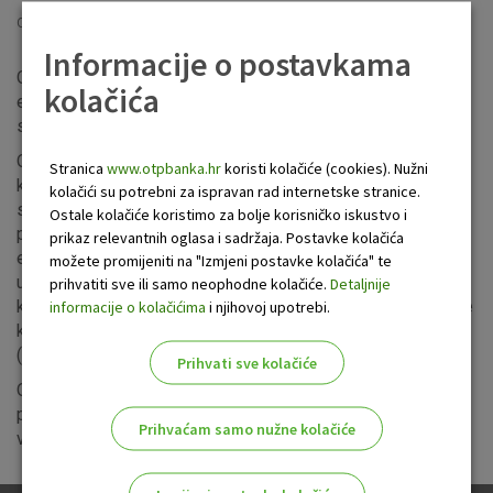
Objavljeno: 11.7.2022
Informacije o postavkama
OTP banka snižava kamatne stope na kredite građana u
kolačića
eurima i kunama vezane za nacionalnu referentnu kamatnu
stopu (NRS1).
OTP banka će od 1. kolovoza sniziti kamatne stope na sve
Stranica
www.otpbanka.hr
koristi kolačiće (cookies). Nužni
kredite građana s promjenjivom kamatnom stopom, a koje
kolačići su potrebni za ispravan rad internetske stranice.
su vezane za kretanje nacionalne referentne stope (NRS1)
Ostale kolačiće koristimo za bolje korisničko iskustvo i
pa će tako kamatna stopa na kredite uz valutnu klauzulu u
prikaz relevantnih oglasa i sadržaja. Postavke kolačića
eurima biti niža za 0,01 postotnih bodova, dok će na kredite
možete promijeniti na "Izmjeni postavke kolačića" te
u kunama biti niža za 0,02 postotnih bodova. Sniženje
prihvatiti sve ili samo neophodne kolačiće.
Detaljnije
kamatne stope odnosi se na sve postojeće i novoodobrene
informacije o kolačićima
i njihovoj upotrebi.
kredite koji su vezani za nacionalnu referentnu stopu
(NRS1).
Prihvati sve kolačiće
OTP banka će sve svoje klijente pravovremeno i pisanim
putem obavijestiti o promjeni kamatne stope te o novoj
Prihvaćam samo nužne kolačiće
visini anuiteta i novom otplatnom planu.