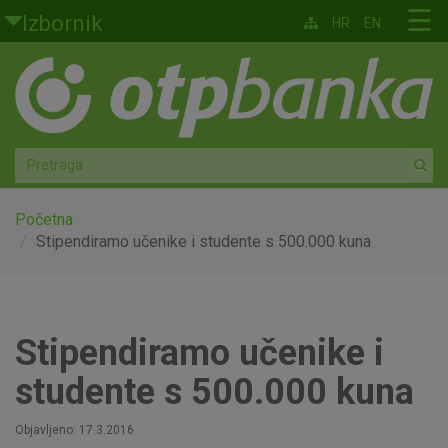
Skoči na glavni sadržaj
☰
Izbornik
HR
EN
Građani
Privatno bankarstvo
Agro
Mala poduzeća i obrtnici
Početna
Stipendiramo učenike i studente s 500.000 kuna
Srednja i velika poduzeća
Globalna tržišta
Stipendiramo učenike i
Faktoring
studente s 500.000 kuna
O nama
Objavljeno: 17.3.2016