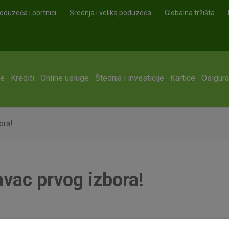
oduzeća i obrtnici
Srednja i velika poduzeća
Globalna tržišta
ge
Krediti
Online usluge
Štednja i investicije
Kartice
Osigura
ora!
vac prvog izbora!
 employer brand awerness istraživanje u Hrvatskoj o najatrakt