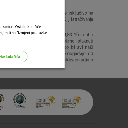
đu poslodavce prvog izbora!
24000 ispitanika, a temeljilo se isključivo na
prijed ponuđeni nazivi tvrtki. Cilj istraživanja
one koji su najviše napredovali.
 stranice. Ostale kolačiće
mijeniti na "Izmjeni postavke
45 %), sigurnost radnog mjesta (44,83 %) i dobri
.
 ovim osobinama, a posebno želimo istaknuti
 uspostavljamo nove načine kako bi svi naši
bodni dani za sve značajne životne događaje, od
vke kolačića
već implementirali, a kontinuirano aktivno radimo
aktivni
ske stranice i ne mogu se
tavljaju kao odgovor na vaše
što su postavke kolačića. Svoj
iće ili pošalje upozorenje o