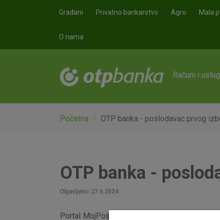
Skoči na glavni sadržaj
Građani
Privatno bankarstvo
Agro
Mala p
O nama
Računi i uslu
Početna
OTP banka - poslodavac prvog izb
OTP banka - posloda
Objavljeno: 27.6.2024
Portal MojPosao već godinama provodi najveće