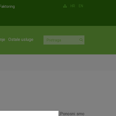
HR
EN
Faktoring
nje
Ostale usluge
ivnijim poslodavcima u Hrvatskoj. Ponosni smo