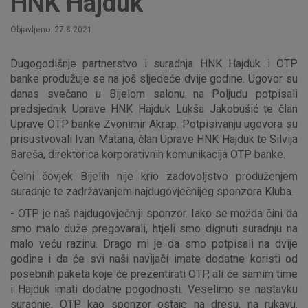
HNK Hajduk
Objavljeno: 27.8.2021
Dugogodišnje partnerstvo i suradnja HNK Hajduk i OTP
banke produžuje se na još sljedeće dvije godine. Ugovor su
danas svečano u Bijelom salonu na Poljudu potpisali
predsjednik Uprave HNK Hajduk Lukša Jakobušić te član
Uprave OTP banke Zvonimir Akrap. Potpisivanju ugovora su
prisustvovali Ivan Matana, član Uprave HNK Hajduk te Silvija
Bareša, direktorica korporativnih komunikacija OTP banke.
Čelni čovjek Bijelih nije krio zadovoljstvo produženjem
suradnje te zadržavanjem najdugovječnijeg sponzora Kluba.
- OTP je naš najdugovječniji sponzor. Iako se možda čini da
smo malo duže pregovarali, htjeli smo dignuti suradnju na
malo veću razinu. Drago mi je da smo potpisali na dvije
godine i da će svi naši navijači imate dodatne koristi od
posebnih paketa koje će prezentirati OTP, ali će samim time
i Hajduk imati dodatne pogodnosti. Veselimo se nastavku
suradnje, OTP kao sponzor ostaje na dresu, na rukavu.