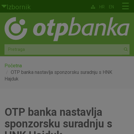
Skoči na glavni sadržaj
☰
Izbornik
HR
EN
Građani
Privatno bankarstvo
Agro
Mala poduzeća i obrtnici
Početna
OTP banka nastavlja sponzorsku suradnju s HNK
Hajduk
Srednja i velika poduzeća
Globalna tržišta
OTP banka nastavlja
Faktoring
sponzorsku suradnju s
O nama