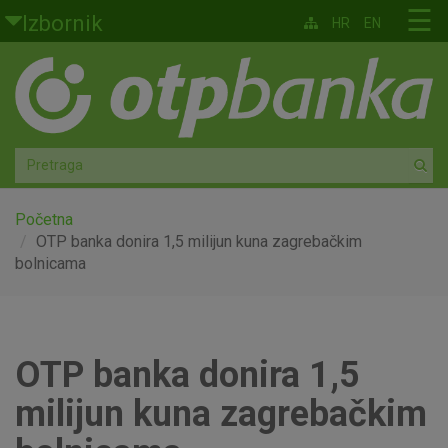
Skoči na glavni sadržaj
☰
Izbornik
HR
EN
Građani
Privatno bankarstvo
Agro
Mala poduzeća i obrtnici
Početna
OTP banka donira 1,5 milijun kuna zagrebačkim
bolnicama
Srednja i velika poduzeća
Globalna tržišta
OTP banka donira 1,5
Faktoring
milijun kuna zagrebačkim
O nama