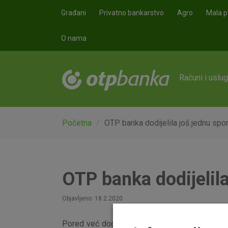
Skoči na glavni sadržaj
Građani
Privatno bankarstvo
Agro
Mala p
O nama
Računi i uslu
Početna
OTP banka dodijelila još jednu spor
OTP banka dodijelila
Objavljeno: 18.2.2020
Pored već dodijeljene četiri stipendije za stu