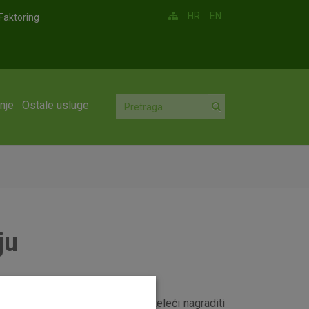
HR
EN
Faktoring
nje
Ostale usluge
ju
još jednu sportsku stipendiju, želeći nagraditi