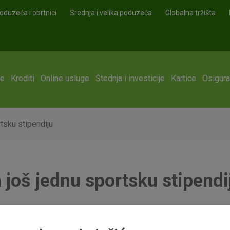
oduzeća i obrtnici
Srednja i velika poduzeća
Globalna tržišta
ge
Krediti
Online usluge
Štednja i investicije
Kartice
Osigura
tsku stipendiju
 još jednu sportsku stipendi
dente sportaše u ovoj akademskoj godini OTP banka je dodijelila 