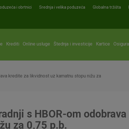
oduzeća i obrtnici
Srednja i velika poduzeća
Globalna tržišta
ge
Krediti
Online usluge
Štednja i investicije
Kartice
Osigura
va kredite za likvidnost uz kamatnu stopu nižu za
radnji s HBOR-om odobrava k
žu za 0,75 p.b.