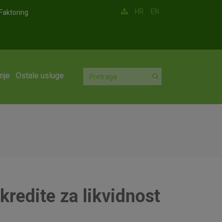
HR
EN
Faktoring
nje
Ostale usluge
redite za likvidnost