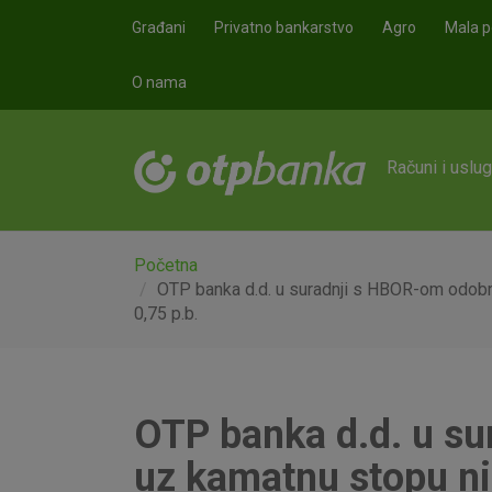
Skoči na glavni sadržaj
Građani
Privatno bankarstvo
Agro
Mala p
O nama
Računi i uslu
Početna
OTP banka d.d. u suradnji s HBOR-om odobra
0,75 p.b.
OTP banka d.d. u su
uz kamatnu stopu ni