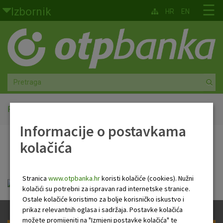
Skoči na glavni sadržaj
☰
Izbornik
HR
EN
Građani
Privatno bankarstvo
Agro
Mala poduzeća i obrtnici
Početna
Savjet za poduzetnike
Informacije o postavkama
Srednja i velika poduzeća
kolačića
Savjet za poduzetnike
Globalna tržišta
Stranica
www.otpbanka.hr
koristi kolačiće (cookies). Nužni
Faktoring
Savjet za poduzetnike.pdf
kolačići su potrebni za ispravan rad internetske stranice.
Ostale kolačiće koristimo za bolje korisničko iskustvo i
O nama
prikaz relevantnih oglasa i sadržaja. Postavke kolačića
možete promijeniti na "Izmjeni postavke kolačića" te