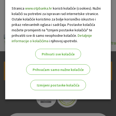
sredstava zajedničke
Stranica
www.otpbanka.hr
koristi kolačiće (cookies). Nužni
kolačići su potrebni za ispravan rad internetske stranice.
pričuve zgrada
Ostale kolačiće koristimo za bolje korisničko iskustvo i
prikaz relevantnih oglasa i sadržaja. Postavke kolačića
možete promijeniti na "Izmjeni postavke kolačića" te
prihvatiti sve ili samo neophodne kolačiće.
Detaljnije
informacije o kolačićima
i njihovoj upotrebi.
1_opci_uvjeti_poslovanja_za_obavljanje_platnih_usluga_i_t
Prihvati sve kolačiće
Prihvaćam samo nužne kolačiće
Prijava na newsletter OTP banke
Izmijeni postavke kolačića
Odaberite najbolju opciju za vas!