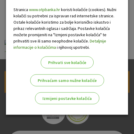
suvlasnicima stambenih
Stranica
www.otpbanka.hr
koristi kolačiće (cookies). Nužni
kolačići su potrebni za ispravan rad internetske stranice.
zgrada
Ostale kolačiće koristimo za bolje korisničko iskustvo i
prikaz relevantnih oglasa i sadržaja. Postavke kolačića
možete promijeniti na "Izmjeni postavke kolačića" te
prihvatiti sve ili samo neophodne kolačiće.
Detaljnije
izvadak_iz_odluke_o_kamatama_-
informacije o kolačićima
i njihovoj upotrebi.
_krediti_suvlasnicima_stambenih_zgrada_20170726.pdf
Prihvati sve kolačiće
Prihvaćam samo nužne kolačiće
Prijava na newsletter OTP banke
Izmijeni postavke kolačića
Odaberite najbolju opciju za vas!