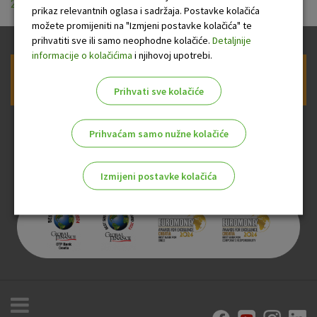
20250101.pdf
prikaz relevantnih oglasa i sadržaja. Postavke kolačića
možete promijeniti na "Izmjeni postavke kolačića" te
prihvatiti sve ili samo neophodne kolačiće.
Detaljnije
informacije o kolačićima
i njihovoj upotrebi.
Prijava na newsletter OTP banke
Prihvati sve kolačiće
Prihvaćam samo nužne kolačiće
Izmijeni postavke kolačića
Odaberite najbolju opciju za vas!