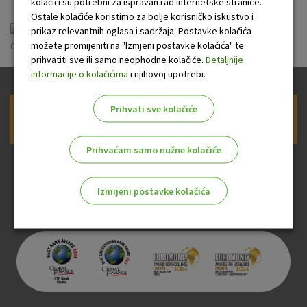
kolačići su potrebni za ispravan rad internetske stranice.
Ostale kolačiće koristimo za bolje korisničko iskustvo i
prikaz relevantnih oglasa i sadržaja. Postavke kolačića
možete promijeniti na "Izmjeni postavke kolačića" te
opci_uvjeti_odobravanja_kredita_suvlasnicima_zgrada.pdf
prihvatiti sve ili samo neophodne kolačiće.
Detaljnije
informacije o kolačićima
i njihovoj upotrebi.
Prihvati sve kolačiće
Prijava na newsletter OTP banke
Prihvaćam samo nužne kolačiće
Izmijeni postavke kolačića
Odaberite najbolju opciju za vas!