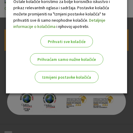
Opći uvjeti dodatnog zdravstvenog
Ostale kolačiće koristimo za bolje korisničko iskustvo i
prikaz relevantnih oglasa i sadržaja. Postavke kolačića
osiguranja.pdf
možete promijeniti na "Izmjeni postavke kolačića" te
prihvatiti sve ili samo neophodne kolačiće.
Detaljnije
informacije o kolačićima
i njihovoj upotrebi.
Prijava na newsletter OTP banke
Prihvati sve kolačiće
Prihvaćam samo nužne kolačiće
Izmijeni postavke kolačića
Odaberite najbolju opciju za vas!