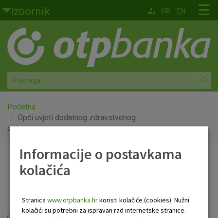
Skoči na glavni sadržaj
☰
Izbornik
HR
EN
Građani
Privatno bankarstvo
Agro
Mala poduzeća i obrtnici
Početna
Opći uvjeti dodatnog zdravstvenog
osiguranja
Srednja i velika poduzeća
Informacije o postavkama
Globalna tržišta
Opći uvjeti dodatnog
kolačića
Faktoring
zdravstvenog osiguranja
Stranica
www.otpbanka.hr
koristi kolačiće (cookies). Nužni
O nama
kolačići su potrebni za ispravan rad internetske stranice.