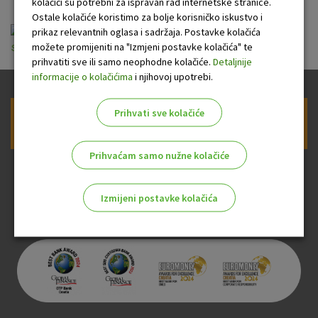
kolačići su potrebni za ispravan rad internetske stranice.
Ostale kolačiće koristimo za bolje korisničko iskustvo i
Opci uvjeti odobravanja kredita suvlasnicima
prikaz relevantnih oglasa i sadržaja. Postavke kolačića
možete promijeniti na "Izmjeni postavke kolačića" te
stambenih zgrada.pdf
prihvatiti sve ili samo neophodne kolačiće.
Detaljnije
informacije o kolačićima
i njihovoj upotrebi.
Prihvati sve kolačiće
Prijava na newsletter OTP banke
Prihvaćam samo nužne kolačiće
Izmijeni postavke kolačića
Odaberite najbolju opciju za vas!