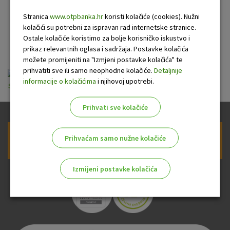
suvlasnicima stambenih
Stranica
www.otpbanka.hr
koristi kolačiće (cookies). Nužni
kolačići su potrebni za ispravan rad internetske stranice.
zgrada
Ostale kolačiće koristimo za bolje korisničko iskustvo i
prikaz relevantnih oglasa i sadržaja. Postavke kolačića
možete promijeniti na "Izmjeni postavke kolačića" te
prihvatiti sve ili samo neophodne kolačiće.
Detaljnije
Izvadak iz Odluke o kamatama - krediti
informacije o kolačićima
i njihovoj upotrebi.
suvlasnicima stambenih zgrada 201900108.pdf
Prihvati sve kolačiće
Prihvaćam samo nužne kolačiće
Prijava na newsletter OTP banke
Izmijeni postavke kolačića
Odaberite najbolju opciju za vas!