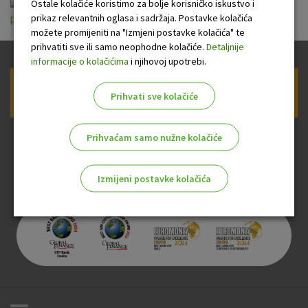
Informacije o prozvodu croatia imovina turist
Ostale kolačiće koristimo za bolje korisničko iskustvo i
prikaz relevantnih oglasa i sadržaja. Postavke kolačića
plus.pdf
možete promijeniti na "Izmjeni postavke kolačića" te
prihvatiti sve ili samo neophodne kolačiće.
Detaljnije
informacije o kolačićima
i njihovoj upotrebi.
Prijava na newsletter OTP banke
Prihvati sve kolačiće
Prihvaćam samo nužne kolačiće
Izmijeni postavke kolačića
Odaberite najbolju opciju za vas!