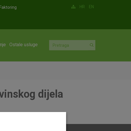
HR
EN
Faktoring
nje
Ostale usluge
vinskog dijela