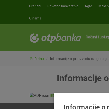
Skoči na glavni sadržaj
Građani
Privatno bankarstvo
Agro
Mala p
O nama
Računi i uslu
Početna
Informacije o proizvodu osiguranje
Informacije o
informacije o proizvodu osiguranje
Informacije o