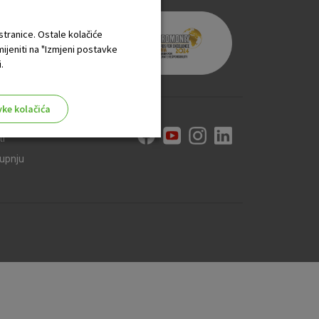
 stranice. Ostale kolačiće
mijeniti na "Izmjeni postavke
.
vke kolačića
ti
kupnju
aktivni
ske stranice i ne mogu se
tavljaju kao odgovor na vaše
što su postavke kolačića. Svoj
iće ili pošalje upozorenje o
 raditi. Ti kolačići ne
 identificirati.