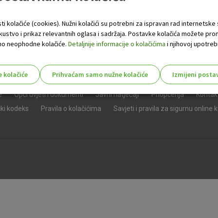
ti kolačiće (cookies). Nužni kolačići su potrebni za ispravan rad internetske
skustvo i prikaz relevantnih oglasa i sadržaja. Postavke kolačića možete pro
 samo neophodne kolačiće.
Detaljnije informacije o kolačićima
i njihovoj upotrebi
e kolačiće
Prihvaćam samo nužne kolačiće
Izmijeni posta
s!
e
Opći uvjeti i dokumenti
Javni natječaji
Priopćenja
Kontak
čki kodeks
Pravila o kolačićima
Savjeti i pravila za sigurnu online 
Nužni (tehnički) kolačići - uvijek 
Nužni
kolačići
Ovi kolačići nužni su za funkcioniranje internet
isključiti u našim sustavima. Uobičajeno se pos
radnje koje uključuju zahtjev za uslugama, kao 
preglednik možete postaviti da blokira te kolač
njima, ali u tom slučaju neki dijelovi stranice neće
pohranjuju nikakve informacije koje bi vas mogle