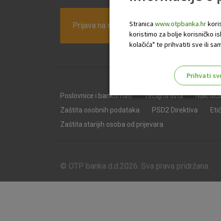
Stranica
www.otpbanka.hr
koris
Prijava na newsletter OTP banke
koristimo za bolje korisničko i
kolačića" te prihvatiti sve ili
Prihvati sv
Odaberite najbolju opciju za va
Poslovnice i bankomati
Tečajna lista
Naknad
Zaštita osobnih podataka
PSD2 Direktiva
Eti
Zaštita starijih osoba od prijevara
© OTP banka d.d.2026. Sva prava pridržana.