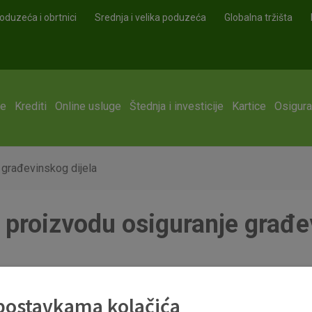
oduzeća i obrtnici
Srednja i velika poduzeća
Globalna tržišta
ge
Krediti
Online usluge
Štednja i investicije
Kartice
Osigura
 građevinskog dijela
 proizvodu osiguranje građe
 građevinskog dijela.pdf
 postavkama kolačića