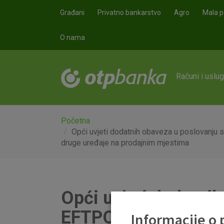
Skoči na glavni sadržaj
Građani
Privatno bankarstvo
Agro
Mala p
O nama
Računi i uslu
Početna
Opći uvjeti dodatnih obaveza u poslovanju 
druge uređaje na prodajnim mjestima
Opći uvjeti dodatnih
EFTPOS, SOFTPOS te
Informacije o