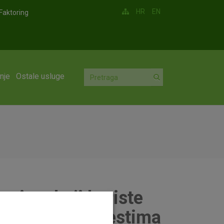
HR
EN
Faktoring
nje
Ostale usluge
vcima koji koriste
 prodajnim mjestima