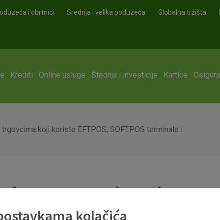
oduzeća i obrtnici
Srednja i velika poduzeća
Globalna tržišta
ge
Krediti
Online usluge
Štednja i investicije
Kartice
Osigura
s trgovcima koji koriste EFTPOS, SOFTPOS terminale i
 obaveza u poslovanju s trgo
rminale i druge uređaje na
 postavkama kolačića