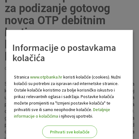
za podizanje gotovog
novca OTP debitnim
karticama na
bankomatima drugih
Informacije o postavkama
banaka u Hrvatskoj
kolačića
Objavljeno: 15.6.2020
Stranica
www.otpbanka.hr
koristi kolačiće (cookies). Nužni
kolačići su potrebni za ispravan rad internetske stranice.
Sukladno značajnom popuštanju mjera zaštite od širenja
Ostale kolačiće koristimo za bolje korisničko iskustvo i
koronavirusa i normalizaciji situacije u Republici Hrvatskoj
prikaz relevantnih oglasa i sadržaja. Postavke kolačića
ukida se privremena mjera obustave naplate naknade za
možete promijeniti na "Izmjeni postavke kolačića" te
podizanje gotovine debitnim karticama na bankomatima
prihvatiti sve ili samo neophodne kolačiće.
Detaljnije
drugih banaka u Republici Hrvatskoj. Od 1. srpnja 2020.
informacije o kolačićima
i njihovoj upotrebi.
godine ponovno će se građanima naplaćivati naknada za
podizanje gotovog novca s Visa Electron, Mastercard
debitnom i Maestro karticom na bankomatima drugih banaka
Prihvati sve kolačiće
u Republici Hrvatskoj.