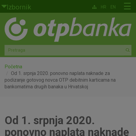
Skoči na glavni sadržaj
☰
Izbornik
HR
EN
Građani
Privatno bankarstvo
Agro
Mala poduzeća i obrtnici
Početna
Od 1. srpnja 2020. ponovno naplata naknade za
podizanje gotovog novca OTP debitnim karticama na
Srednja i velika poduzeća
bankomatima drugih banaka u Hrvatskoj
Globalna tržišta
Faktoring
Od 1. srpnja 2020.
O nama
ponovno naplata naknade