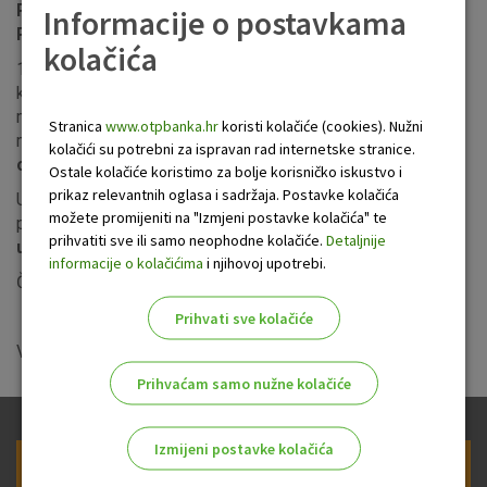
Poštovani umirovljenici, korisnici paketa Plus,
Informacije o postavkama
Premium, Senior i Senior +,
kolačića
1. studenog poslovnice OTP banke d.d. ne posluju s
klijentima. Vaše mirovine će vam kao i svakog prvog dana u
mjesecu biti na raspolaganju na vašim računima te ih
Stranica
www.otpbanka.hr
koristi kolačiće (cookies). Nužni
možete podignuti
na svim bankomatima OTP banke d.d.
kolačići su potrebni za ispravan rad internetske stranice.
od ponedjeljka, 1. studenog.
Ostale kolačiće koristimo za bolje korisničko iskustvo i
prikaz relevantnih oglasa i sadržaja. Postavke kolačića
Ukoliko želite svoju mirovinu podignuti
u poslovnici
možete promijeniti na "Izmjeni postavke kolačića" te
poslovna mreža OTP banke d.d. na raspolaganju vam je
od
prihvatiti sve ili samo neophodne kolačiće.
Detaljnije
utorka 2. studenog.
informacije o kolačićima
i njihovoj upotrebi.
Čuvajmo sebe, jer tako čuvamo i druge.
Prihvati sve kolačiće
Vaša OTP banka d.d.
Prihvaćam samo nužne kolačiće
Izmijeni postavke kolačića
Prijava na newsletter OTP banke