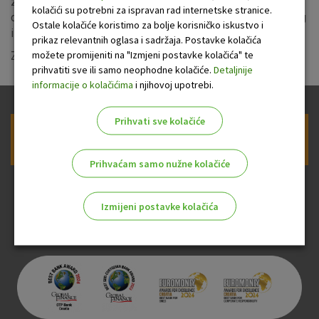
zbog radova na unaprjeđenju sustava u nedjelju, 16. travnja
kolačići su potrebni za ispravan rad internetske stranice.
od 6:00 do 8:30 sati neće biti dostupne usluge internetskog
Ostale kolačiće koristimo za bolje korisničko iskustvo i
i mobilnog bankarstva za građane i poslovne subjekte.
prikaz relevantnih oglasa i sadržaja. Postavke kolačića
možete promijeniti na "Izmjeni postavke kolačića" te
Zahvaljujemo na razumijevanju.
prihvatiti sve ili samo neophodne kolačiće.
Detaljnije
informacije o kolačićima
i njihovoj upotrebi.
Prihvati sve kolačiće
Prijava na newsletter OTP banke
Prihvaćam samo nužne kolačiće
Izmijeni postavke kolačića
Odaberite najbolju opciju za vas!