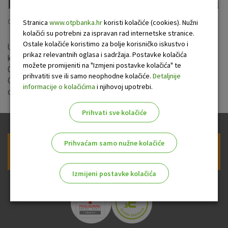
kreditiranju fizičkih osoba
Stranica
www.otpbanka.hr
koristi kolačiće (cookies). Nužni
Objavljeno: 19.1.2024
kolačići su potrebni za ispravan rad internetske stranice.
Ostale kolačiće koristimo za bolje korisničko iskustvo i
Uprava banke usvojila je izmjene i dopune Općih uvjeta u
prikaz relevantnih oglasa i sadržaja. Postavke kolačića
kreditiranju fizičkih osoba s datumom primjene od
možete promijeniti na "Izmjeni postavke kolačića" te
05.02.2024. godine. Sažetak izmjena i dopuna navedenih
prihvatiti sve ili samo neophodne kolačiće.
Detaljnije
Općih uvjeta dostupan je
ovdje
, a izmijenjeni Opći uvjeti
informacije o kolačićima
i njihovoj upotrebi.
dostupni su
ovdje
.
Prihvati sve kolačiće
Prihvaćam samo nužne kolačiće
Prijava na newsletter OTP banke
Izmijeni postavke kolačića
Odaberite najbolju opciju za vas!