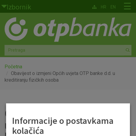
Skoči na glavni sadržaj
☰
Izbornik
HR
EN
Građani
Privatno bankarstvo
Agro
Mala poduzeća i obrtnici
Početna
Obavijest o izmjeni Općih uvjeta OTP banke d.d. u
kreditiranju fizičkih osoba
Srednja i velika poduzeća
Globalna tržišta
Obavijest o izmjeni Općih
Faktoring
Informacije o postavkama
uvjeta OTP banke d.d. u
O nama
kolačića