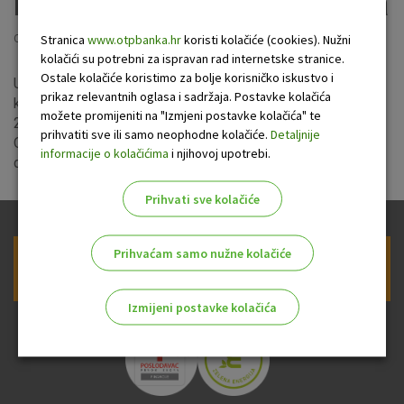
kreditiranju fizičkih osoba
Stranica
www.otpbanka.hr
koristi kolačiće (cookies). Nužni
Objavljeno: 7.7.2023
kolačići su potrebni za ispravan rad internetske stranice.
Ostale kolačiće koristimo za bolje korisničko iskustvo i
Uprava banke usvojila je izmjene i dopune Općih uvjeta u
prikaz relevantnih oglasa i sadržaja. Postavke kolačića
kreditiranju fizičkih osoba s datumom primjene od
možete promijeniti na "Izmjeni postavke kolačića" te
28.07.2023. godine. Sažetak izmjena i dopuna navedenih
prihvatiti sve ili samo neophodne kolačiće.
Detaljnije
Općih uvjeta dostupan je
ovdje
, a izmijenjeni Opći uvjeti
informacije o kolačićima
i njihovoj upotrebi.
dostupni su
ovdje
.
Prihvati sve kolačiće
Prihvaćam samo nužne kolačiće
Prijava na newsletter OTP banke
Izmijeni postavke kolačića
Odaberite najbolju opciju za vas!