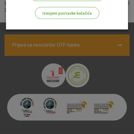
Kontakt centru putem besplatnog info telefona 0800 21 00
21.
Izmijeni postavke kolačića
Odaberite najbolju opciju za vas!
Prijava na newsletter OTP banke
Marketinški kolačići
Analitički kolačići
Nužni kolačići
Prihvaćam upotrebu navedenih kolačića
Nužni (tehnički) kolačići - uvijek aktivni
Ovi kolačići nužni su za funkcioniranje internetske stranice i