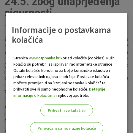
24.5. zbog unaprjeđenja
sigurnosti
Objavljeno: 19.5.2021
Informacije o postavkama
kolačića
Zbog sigurnosnog unaprjeđenja aplikacije OTP m-business
HR počevši od 24. svibnja 2021. minimalna potrebna verzija
za nastavak korištenja usluge za mobilne telefone s
Stranica
www.otpbanka.hr
koristi kolačiće (cookies). Nužni
operativnim sustavom Android bit će 1.2.0, a za iOS
kolačići su potrebni za ispravan rad internetske stranice.
(iPhone) telefone 3.1.0. Molimo vas da pravovremeno
Ostale kolačiće koristimo za bolje korisničko iskustvo i
provjerite koju verziju aplikacije koristite kako biste
prikaz relevantnih oglasa i sadržaja. Postavke kolačića
osigurali nesmetani kontinuitet korištenja. Verziju aplikacije
možete promijeniti na "Izmjeni postavke kolačića" te
možete provjeriti u glavnom zaslonu aplikacije > izbornička
prihvatiti sve ili samo neophodne kolačiće.
Detaljnije
traka > opcija „Informacije i pomoć“ > „Mobilno bankarstvo –
informacije o kolačićima
i njihovoj upotrebi.
info“.
Ako je verzija aplikacije manja od prethodno navedene,
Prihvati sve kolačiće
molimo vas ažurirajte aplikaciju posljednjom verzijom
dostupnom na online trgovinama.
Prihvaćam samo nužne kolačiće
Za sve dodatne informacije ili pitanja obratite se našem