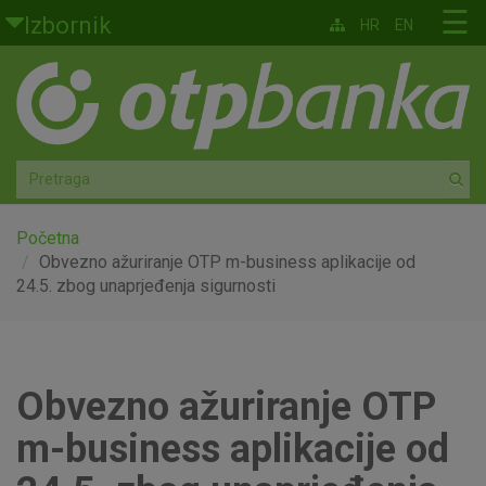
Skoči na glavni sadržaj
☰
Izbornik
HR
EN
Građani
Privatno bankarstvo
Agro
Mala poduzeća i obrtnici
Početna
Obvezno ažuriranje OTP m-business aplikacije od
24.5. zbog unaprjeđenja sigurnosti
Srednja i velika poduzeća
Globalna tržišta
Obvezno ažuriranje OTP
Faktoring
m-business aplikacije od
O nama