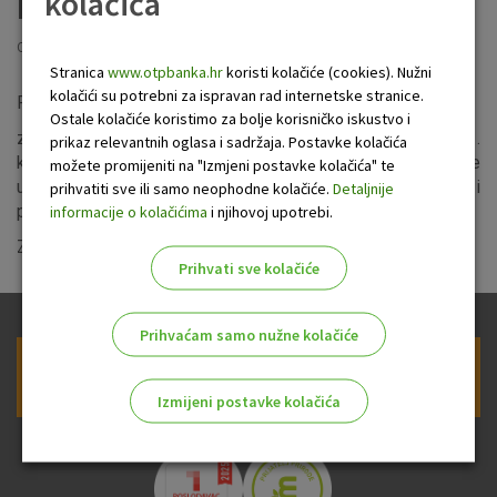
kolačića
mobilnog bankarstva
Objavljeno: 8.8.2024
Stranica
www.otpbanka.hr
koristi kolačiće (cookies). Nužni
kolačići su potrebni za ispravan rad internetske stranice.
Poštovani klijenti,
Ostale kolačiće koristimo za bolje korisničko iskustvo i
zbog radova na unaprjeđenju sustava u nedjelju, 11.
prikaz relevantnih oglasa i sadržaja. Postavke kolačića
kolovoza u razdoblju od 7 do 10 sati neće biti dostupne
možete promijeniti na "Izmjeni postavke kolačića" te
usluge internetskog i mobilnog bankarstva za građane i
prihvatiti sve ili samo neophodne kolačiće.
Detaljnije
poslovne subjekte.
informacije o kolačićima
i njihovoj upotrebi.
Zahvaljujemo na razumijevanju.
Prihvati sve kolačiće
Prihvaćam samo nužne kolačiće
Prijava na newsletter OTP banke
Izmijeni postavke kolačića
Odaberite najbolju opciju za vas!