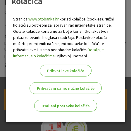
kolačića
mobilnog bankarstva
Objavljeno: 13.12.2023
Stranica
www.otpbanka.hr
koristi kolačiće (cookies). Nužni
kolačići su potrebni za ispravan rad internetske stranice.
Poštovani klijenti,
Ostale kolačiće koristimo za bolje korisničko iskustvo i
zbog radova na unaprjeđenju sustava u nedjelju, 17.
prikaz relevantnih oglasa i sadržaja. Postavke kolačića
prosinca u razdoblju od 7:00 do 9:00 sati neće biti dostupne
možete promijeniti na "Izmjeni postavke kolačića" te
usluge internetskog i mobilnog bankarstva za građane i
prihvatiti sve ili samo neophodne kolačiće.
Detaljnije
poslovne subjekte.
informacije o kolačićima
i njihovoj upotrebi.
Zahvaljujemo na razumijevanju.
Prihvati sve kolačiće
Prihvaćam samo nužne kolačiće
Prijava na newsletter OTP banke
Izmijeni postavke kolačića
Odaberite najbolju opciju za vas!