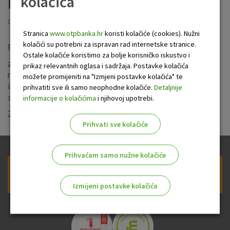
kolačića
bankarstva
Objavljeno: 1.6.2023
Stranica
www.otpbanka.hr
koristi kolačiće (cookies). Nužni
kolačići su potrebni za ispravan rad internetske stranice.
Poštovani klijenti,
Ostale kolačiće koristimo za bolje korisničko iskustvo i
zbog radova na unaprjeđenju sustava u nedjelju, 4. lipnja u
prikaz relevantnih oglasa i sadržaja. Postavke kolačića
razdoblju od 6:30 do 8:30 sati neće biti dostupne usluge
možete promijeniti na "Izmjeni postavke kolačića" te
internet i mobilnog bankarstva za građane i poslovne
prihvatiti sve ili samo neophodne kolačiće.
Detaljnije
subjekte.
informacije o kolačićima
i njihovoj upotrebi.
Zahvaljujemo na razumijevanju.
Prihvati sve kolačiće
Prihvaćam samo nužne kolačiće
Prijava na newsletter OTP banke
Izmijeni postavke kolačića
Odaberite najbolju opciju za vas!