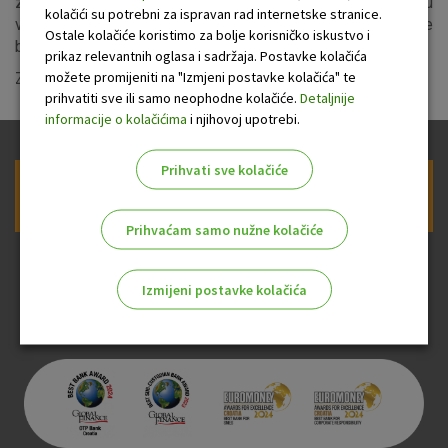
zbog unaprjeđenja sustava u ponedjeljak, 30. svibnja, u
kolačići su potrebni za ispravan rad internetske stranice.
vremenskom razdoblju od 06:30 do 08:30 sati u prekidu će
Ostale kolačiće koristimo za bolje korisničko iskustvo i
biti usluge Internet i mobilnog bankarstva.
prikaz relevantnih oglasa i sadržaja. Postavke kolačića
možete promijeniti na "Izmjeni postavke kolačića" te
Zahvaljujemo na razumijevanju.
prihvatiti sve ili samo neophodne kolačiće.
Detaljnije
informacije o kolačićima
i njihovoj upotrebi.
Prihvati sve kolačiće
Prijava na newsletter OTP banke
Prihvaćam samo nužne kolačiće
Izmijeni postavke kolačića
Odaberite najbolju opciju za vas!