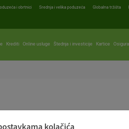
oduzeća i obrtnici
Srednja i velika poduzeća
Globalna tržišta
ge
Krediti
Online usluge
Štednja i investicije
Kartice
Osigura
 postavkama kolačića