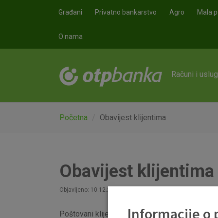
Skoči na glavni sadržaj
Građani
Privatno bankarstvo
Agro
Mala p
O nama
Računi i uslu
Početna
Obavijest klijentima
Obavijest klijentima
Objavljeno: 10.12.2021
Informacije o
Poštovani klijenti,