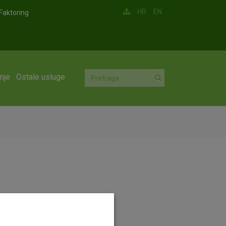
HR
EN
Faktoring
nje
Ostale usluge