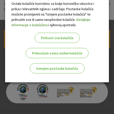
Ostale kolačiće koristimo za bolje korisničko iskustvo i
sati u prekidu će biti usluge Internet, mobilnog i
prikaz relevantnih oglasa i sadržaja. Postavke kolačića
telefonskog bankarstva. Zahvaljujemo na razumijevanju.
možete promijeniti na "Izmjeni postavke kolačića" te
prihvatiti sve ili samo neophodne kolačiće.
Detaljnije
informacije o kolačićima
i njihovoj upotrebi.
Prihvati sve kolačiće
Prijava na newsletter OTP banke
Prihvaćam samo nužne kolačiće
Izmijeni postavke kolačića
Odaberite najbolju opciju za vas!