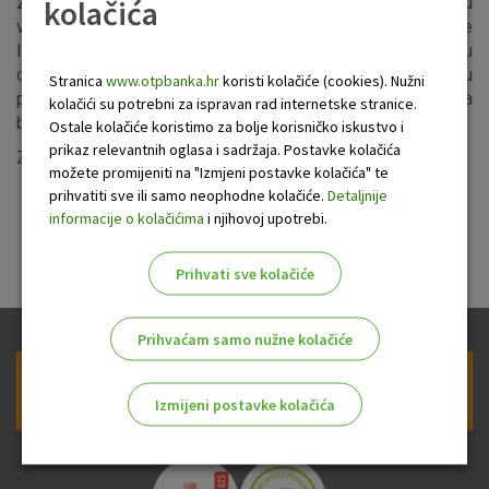
kolačića
zbog unapređenja sustava u nedjelju, 16. kolovoza u
vremenu od 00:00 do 06:00 sati neće biti dostupne usluge
Internet, Mobilnog i Telefonskog bankarstva, a u vremenu
od 00:00 do 00:40 i od 05:00 do 06:00 sati mogući su
Stranica
www.otpbanka.hr
koristi kolačiće (cookies). Nužni
povremeni prekidi u radu usluga autorizacije OTP kartica na
kolačići su potrebni za ispravan rad internetske stranice.
bankomatima i POS uređajima.
Ostale kolačiće koristimo za bolje korisničko iskustvo i
prikaz relevantnih oglasa i sadržaja. Postavke kolačića
Zahvaljujemo na razumijevanju.
možete promijeniti na "Izmjeni postavke kolačića" te
prihvatiti sve ili samo neophodne kolačiće.
Detaljnije
informacije o kolačićima
i njihovoj upotrebi.
Prihvati sve kolačiće
Prihvaćam samo nužne kolačiće
Prijava na newsletter OTP banke
Izmijeni postavke kolačića
Odaberite najbolju opciju za vas!