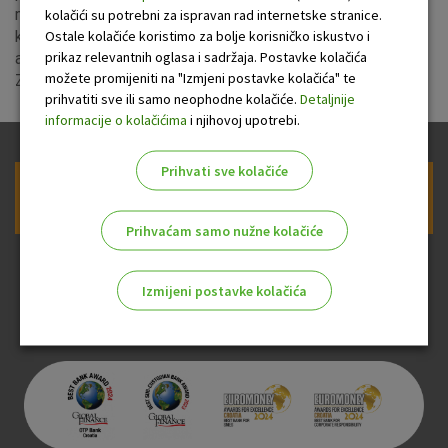
mogući su povremeni prekidi u radu usluga autorizacije
kolačići su potrebni za ispravan rad internetske stranice.
Ostale kolačiće koristimo za bolje korisničko iskustvo i
kartica na POS uređajima i bankomatima OTP banke, te
prikaz relevantnih oglasa i sadržaja. Postavke kolačića
autorizaciji OTP kartica na bankomatima Splitske banke.
možete promijeniti na "Izmjeni postavke kolačića" te
Zahvaljujemo na razumijevanju.
prihvatiti sve ili samo neophodne kolačiće.
Detaljnije
informacije o kolačićima
i njihovoj upotrebi.
Prihvati sve kolačiće
Prijava na newsletter OTP banke
Prihvaćam samo nužne kolačiće
Izmijeni postavke kolačića
Odaberite najbolju opciju za vas!