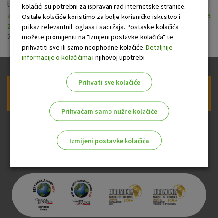
Uprava OTP banke usvojila je nove
Opće uvjete poslovanja
kolačići su potrebni za ispravan rad internetske stranice.
za obavljanje platnih usluga i transakcijske račune sredstava
Ostale kolačiće koristimo za bolje korisničko iskustvo i
zajedničke pričuve zgrada
koji stupaju na snagu 25. svibnja
prikaz relevantnih oglasa i sadržaja. Postavke kolačića
2018.
možete promijeniti na "Izmjeni postavke kolačića" te
prihvatiti sve ili samo neophodne kolačiće.
Detaljnije
informacije o kolačićima
i njihovoj upotrebi.
Prihvati sve kolačiće
Prijava na newsletter OTP banke
Prihvaćam samo nužne kolačiće
Izmijeni postavke kolačića
Odaberite najbolju opciju za vas!