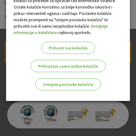
kolačići su potrebni za ispravan rad internetske stranice.
Uprava OTP banke usvojila je nove
Opće uvjete pružanja
Ostale kolačiće koristimo za bolje korisničko iskustvo i
usluga platnog prometa za nepotrošače
s primjenom od 07.
prikaz relevantnih oglasa i sadržaja. Postavke kolačića
veljače 2022. godine.
možete promijeniti na "Izmjeni postavke kolačića" te
prihvatiti sve ili samo neophodne kolačiće.
Detaljnije
informacije o kolačićima
i njihovoj upotrebi.
Prihvati sve kolačiće
Prijava na newsletter OTP banke
Prihvaćam samo nužne kolačiće
Izmijeni postavke kolačića
Odaberite najbolju opciju za vas!