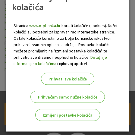
Uprava OTP banke usvojila je nove
Opće uvjete poslovanja
kolačića
za tekuće račune
,
Opće uvjete za izdavanje i korištenje Visa
Classic revolving kartice
,
Opće uvjete za izdavanje i
korištenje Visa Classic na rate
,
Opće uvjete za izdavanje i
Stranica
www.otpbanka.hr
koristi kolačiće (cookies). Nužni
korištenje MasterCard Standard revolving kartice
te
Opće
kolačići su potrebni za ispravan rad internetske stranice.
uvjete za izdavanje i korištenje Visa Gold kartice
. Više o
Ostale kolačiće koristimo za bolje korisničko iskustvo i
promjenama općih uvjeta saznajte u
Sažetku izmjena i
prikaz relevantnih oglasa i sadržaja. Postavke kolačića
dopuna Općih uvjeta poslovanja za tekuće račune
te
možete promijeniti na "Izmjeni postavke kolačića" te
Sažetku izmjena i dopuna Općih uvjeta za izdavanje i
prihvatiti sve ili samo neophodne kolačiće.
Detaljnije
korištenje Visa Classic revolving, MasterCard Standard
informacije o kolačićima
i njihovoj upotrebi.
revolving i Visa Gold kartica
.
Prihvati sve kolačiće
Prihvaćam samo nužne kolačiće
Prijava na newsletter OTP banke
Izmijeni postavke kolačića
Odaberite najbolju opciju za vas!