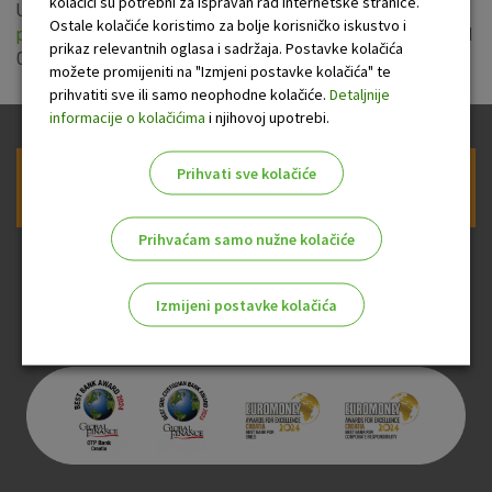
kolačići su potrebni za ispravan rad internetske stranice.
Uprava OTP banke usvojila je nove
Naknade OTP banke za
Ostale kolačiće koristimo za bolje korisničko iskustvo i
platni promet u zemlji za velike tvrtke
koje se primjenjuju od
prikaz relevantnih oglasa i sadržaja. Postavke kolačića
09.12.2015.
možete promijeniti na "Izmjeni postavke kolačića" te
prihvatiti sve ili samo neophodne kolačiće.
Detaljnije
informacije o kolačićima
i njihovoj upotrebi.
Prihvati sve kolačiće
Prijava na newsletter OTP banke
Prihvaćam samo nužne kolačiće
Izmijeni postavke kolačića
Odaberite najbolju opciju za vas!