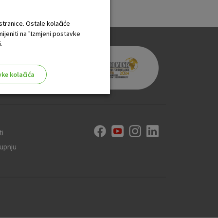
 stranice. Ostale kolačiće
mijeniti na "Izmjeni postavke
.
vke kolačića
ti
aktivni
kupnju
ske stranice i ne mogu se
tavljaju kao odgovor na vaše
što su postavke kolačića. Svoj
iće ili pošalje upozorenje o
 raditi. Ti kolačići ne
 identificirati.