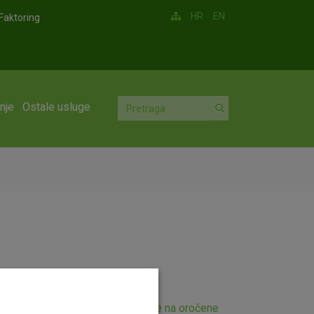
HR
EN
Faktoring
nje
Ostale usluge
 koji se odnosi na kamatne stope na oročene