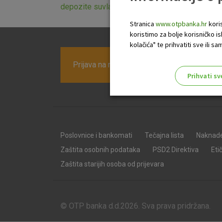
depozite suvlasnika stambenih zgrada
koje stu
Stranica
www.otpbanka.hr
koris
koristimo za bolje korisničko i
kolačića" te prihvatiti sve ili
Prijava na newsletter OTP banke
Prihvati sv
Odaberite najbolju opciju za va
Poslovnice i bankomati
Tečajna lista
Naknad
Zaštita osobnih podataka
PSD2 Direktiva
Eti
Zaštita starijih osoba od prijevara
© OTP banka d.d.2026. Sva prava pridržana.