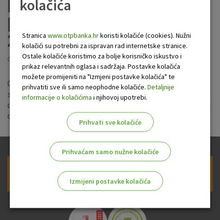
poduzetnika i obrtnika u
kolačića
primjeni od 06. listopada
2025.
Stranica
www.otpbanka.hr
koristi kolačiće (cookies). Nužni
kolačići su potrebni za ispravan rad internetske stranice.
Ostale kolačiće koristimo za bolje korisničko iskustvo i
Objavljeno: 3.10.2025
prikaz relevantnih oglasa i sadržaja. Postavke kolačića
možete promijeniti na "Izmjeni postavke kolačića" te
Od 06. listopada 2025. godine u primjeni su nove kamatne
prihvatiti sve ili samo neophodne kolačiće.
Detaljnije
stope na oročenu štednju za depozite. Kamatne stope u
informacije o kolačićima
i njihovoj upotrebi.
depozitnom poslovanju s malim poduzetnicima i obrtnicima
dostupne su
ovdje
.
Prihvati sve kolačiće
Prihvaćam samo nužne kolačiće
Prijava na newsletter OTP banke
Izmijeni postavke kolačića
Odaberite najbolju opciju za vas!