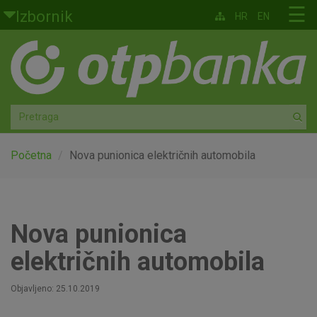
Skoči na glavni sadržaj
☰
Izbornik
HR
EN
Građani
Privatno bankarstvo
Agro
Mala poduzeća i obrtnici
Početna
Nova punionica električnih automobila
Srednja i velika poduzeća
Globalna tržišta
Nova punionica
električnih automobila
Faktoring
Objavljeno: 25.10.2019
O nama