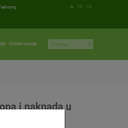
HR
EN
Faktoring
nje
Ostale usluge
topa i naknada u