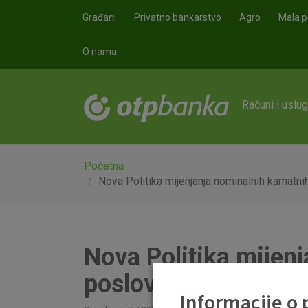
Skoči na glavni sadržaj
Građani
Privatno bankarstvo
Agro
Mala p
O nama
Računi i uslu
Početna
Nova Politika mijenjanja nominalnih kamatn
Nova Politika mijen
poslovanju sa stan
Informacije o