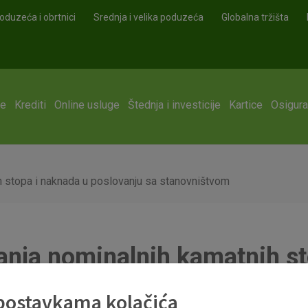
oduzeća i obrtnici
Srednja i velika poduzeća
Globalna tržišta
ge
Krediti
Online usluge
Štednja i investicije
Kartice
Osigura
ih stopa i naknada u poslovanju sa stanovništvom
janja nominalnih kamatnih s
ovništvom
 postavkama kolačića