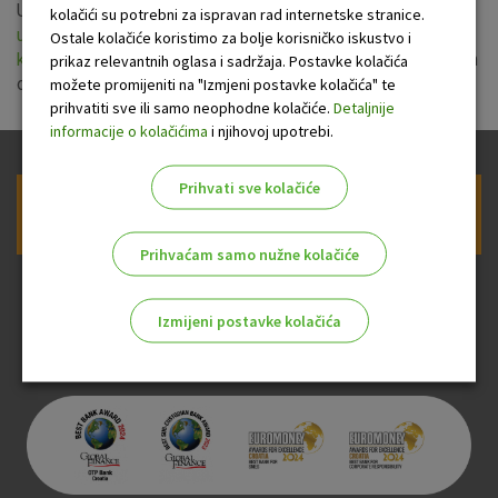
Uprava OTP banke usvojila je nove
Opće uvjete pružanja
kolačići su potrebni za ispravan rad internetske stranice.
usluga platnog prometa za nepotrošače
i
Opće uvjete za
Ostale kolačiće koristimo za bolje korisničko iskustvo i
korištenje eLEMENT@-e za poslovne subjekte
s primjenom
prikaz relevantnih oglasa i sadržaja. Postavke kolačića
od 20. svibnja 2022. godine.
možete promijeniti na "Izmjeni postavke kolačića" te
prihvatiti sve ili samo neophodne kolačiće.
Detaljnije
informacije o kolačićima
i njihovoj upotrebi.
Prihvati sve kolačiće
Prijava na newsletter OTP banke
Prihvaćam samo nužne kolačiće
Izmijeni postavke kolačića
Odaberite najbolju opciju za vas!