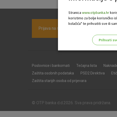
Stranica
www.otpbanka.hr
koris
koristimo za bolje korisničko i
kolačića" te prihvatiti sve ili
Prijava na newsletter OTP banke
Prihvati sv
Odaberite najbolju opciju za va
Poslovnice i bankomati
Tečajna lista
Naknad
Zaštita osobnih podataka
PSD2 Direktiva
Eti
Zaštita starijih osoba od prijevara
© OTP banka d.d.2026. Sva prava pridržana.