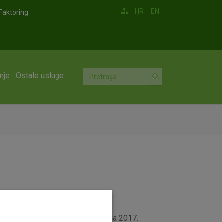
HR
EN
Faktoring
nje
Ostale usluge
a
koja se primjenjuje od 26. siječnja 2017.