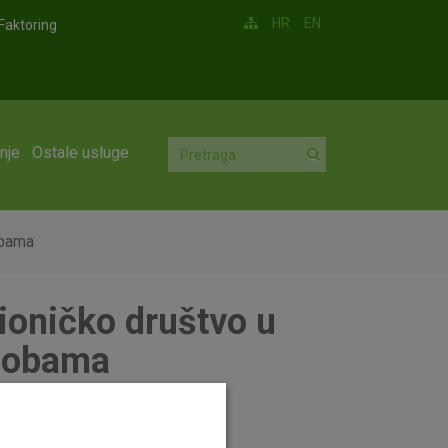
HR
EN
Faktoring
nje
Ostale usluge
obama
ioničko društvo u
osobama