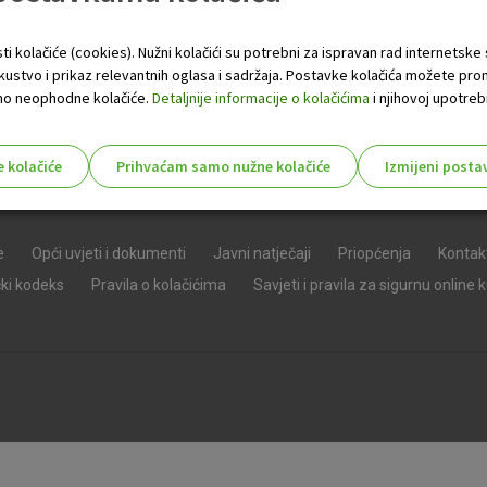
ti kolačiće (cookies). Nužni kolačići su potrebni za ispravan rad internetske
skustvo i prikaz relevantnih oglasa i sadržaja. Postavke kolačića možete pro
 samo neophodne kolačiće.
Detaljnije informacije o kolačićima
i njihovoj upotrebi
e kolačiće
Prihvaćam samo nužne kolačiće
Izmijeni posta
s!
e
Opći uvjeti i dokumenti
Javni natječaji
Priopćenja
Kontak
čki kodeks
Pravila o kolačićima
Savjeti i pravila za sigurnu online 
Nužni (tehnički) kolačići - uvijek 
Nužni
kolačići
Ovi kolačići nužni su za funkcioniranje internet
isključiti u našim sustavima. Uobičajeno se pos
radnje koje uključuju zahtjev za uslugama, kao 
preglednik možete postaviti da blokira te kolač
njima, ali u tom slučaju neki dijelovi stranice neće
pohranjuju nikakve informacije koje bi vas mogle