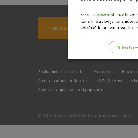
Stranica
www.otpbanka.hr
koris
koristimo za bolje korisničko i
Prijava na newsletter OTP banke
kolačića" te prihvatiti sve ili
Prihvati sv
Odaberite najbolju opciju za va
Poslovnice i bankomati
Tečajna lista
Naknad
Zaštita osobnih podataka
PSD2 Direktiva
Eti
Zaštita starijih osoba od prijevara
© OTP banka d.d.2026. Sva prava pridržana.