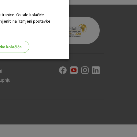
 stranice. Ostale kolačiće
mijeniti na "Izmjeni postavke
.
vke kolačića
ti
kupnju
aktivni
ske stranice i ne mogu se
tavljaju kao odgovor na vaše
što su postavke kolačića. Svoj
iće ili pošalje upozorenje o
 raditi. Ti kolačići ne
 identificirati.