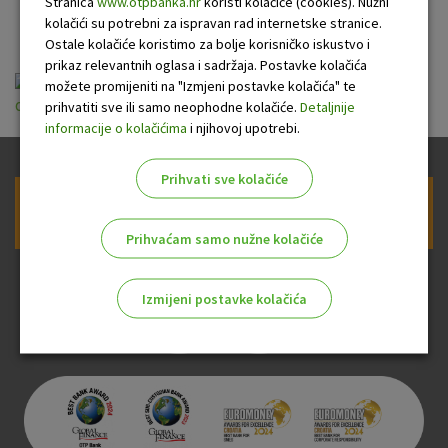
fizičkim osobama
Stranica
www.otpbanka.hr
koristi kolačiće (cookies). Nužni
kolačići su potrebni za ispravan rad internetske stranice.
Ostale kolačiće koristimo za bolje korisničko iskustvo i
prikaz relevantnih oglasa i sadržaja. Postavke kolačića
možete promijeniti na "Izmjeni postavke kolačića" te
opci_uvjeti_poslovanja_s_fizickim_osobama_.pdf
prihvatiti sve ili samo neophodne kolačiće.
Detaljnije
informacije o kolačićima
i njihovoj upotrebi.
Prihvati sve kolačiće
Prijava na newsletter OTP banke
Prihvaćam samo nužne kolačiće
Izmijeni postavke kolačića
Odaberite najbolju opciju za vas!